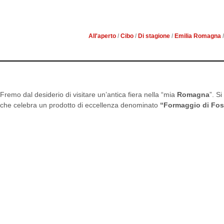
SOGLIANO SUL RUBICO
FORMAGG
All'aperto
/
Cibo
/
Di stagione
/
Emilia Romagna
Fremo dal desiderio di visitare un’antica fiera nella “mia
Romagna
”. Si
che celebra un prodotto di eccellenza denominato
“Formaggio di Fo