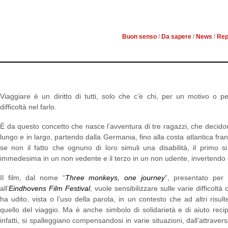
DAI PROTAG
Buon senso
/
Da sapere
/
News
/
Rep
Viaggiare è un diritto di tutti, solo che c’è chi, per un motivo o per
difficoltà nel farlo.
È da questo concetto che nasce l’avventura di tre ragazzi, che decidon
lungo e in largo, partendo dalla Germania, fino alla costa atlantica fra
se non il fatto che ognuno di loro simuli una disabilità, il primo s
immedesima in un non vedente e il terzo in un non udente, invertendo i
Il film, dal nome “
Three monkeys, one journey
”, presentato per 
all’
Eindhovens Film Festival
, vuole sensibilizzare sulle varie difficolt
ha udito, vista o l’uso della parola, in un contesto che ad altri risu
quello del viaggio. Ma è anche simbolo di solidarietà e di aiuto reci
infatti, si spalleggiano compensandosi in varie situazioni, dall’attraver