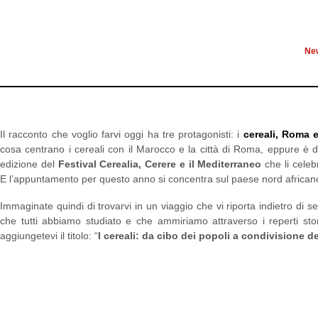
ROMA, CEREALI E MAR
CUCIN
Ne
Il racconto che voglio farvi oggi ha tre protagonisti: i
cereali, Roma 
cosa centrano i cereali con il Marocco e la città di Roma, eppure è di
edizione del
Festival Cerealia, Cerere e il Mediterraneo
che li celeb
E l’appuntamento per questo anno si concentra sul paese nord african
Immaginate quindi di trovarvi in un viaggio che vi riporta indietro di 
che tutti abbiamo studiato e che ammiriamo attraverso i reperti storic
aggiungetevi il titolo: “
I cereali: da cibo dei popoli a condivisione de