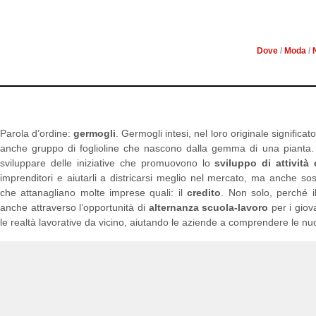
LA PITTUR
Dove
/
Moda
/
Parola d’ordine:
germogli
. Germogli intesi, nel loro originale significa
anche gruppo di foglioline che nascono dalla gemma di una pianta. 
sviluppare delle iniziative che promuovono lo
sviluppo di attività
imprenditori e aiutarli a districarsi meglio nel mercato, ma anche sos
che attanagliano molte imprese quali: il
credito
. Non solo, perché i
anche attraverso l’opportunità di
alternanza scuola-lavoro
per i gio
le realtà lavorative da vicino, aiutando le aziende a comprendere le n