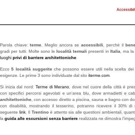
Accessibil
Parola chiave:
terme
. Meglio ancora se
accessibili
, perché il
bene
gradi per tutti. Molte sono le
località termali
presenti in
Italia
, ma la 
luoghi
privi di barriere architettoniche
.
Ecco
5 località suggerite
che possono essere utili nella scelta dei c
esigenze. Le prime 3 sono individuate dal sito
iterme.com
.
Si inizia dal nord:
Terme di Merano
, dove nel cuore della città è pre
con specifici percorsi agevolati e un’area blu, dove armadietti e c
architettoniche
, con accesso diretto a piscina, sauna e bagno con do
con disabilità, mostrando il tesserino, potranno ricevere il 30% di
seguente
link
. Il
Trentino
è attento sia alle questioni ambientali, quanto 
la
guida alle escursioni
senza barriere
realizzata ne dimostra l’impe