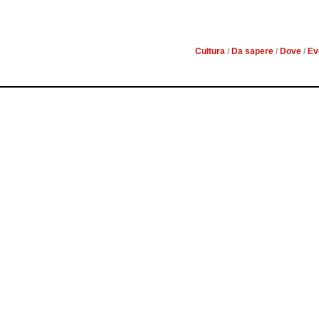
ABBADIA SAN SALVATOR
FI
Cultura
/
Da sapere
/
Dove
/
Ev