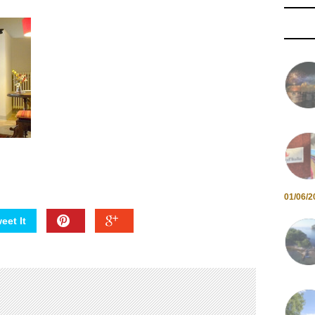
01/06/2
eet It