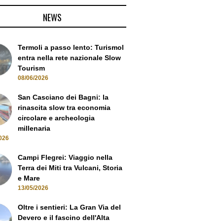
NEWS
Termoli a passo lento: Turismol
entra nella rete nazionale Slow
Tourism
08/06/2026
San Casciano dei Bagni: la
rinascita slow tra economia
circolare e archeologia
millenaria
026
Campi Flegrei: Viaggio nella
Terra dei Miti tra Vulcani, Storia
e Mare
13/05/2026
Oltre i sentieri: La Gran Via del
Devero e il fascino dell'Alta