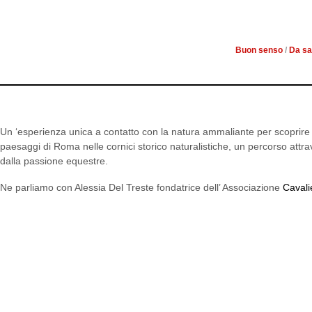
E 
Buon senso
/
Da sa
Un ‘esperienza unica a contatto con la natura ammaliante per scoprire l
paesaggi di Roma nelle cornici storico naturalistiche, un percorso attrave
dalla passione equestre.
Ne parliamo con Alessia Del Treste fondatrice dell’ Associazione
Cavali
“Il nostro concept consiste nell’ avv
conoscere la natura, rispettandola e t
ispirandoci alla nostra storia ed all