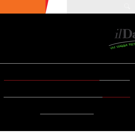
ULTIME NEWS
ECOTURISMO
CIBO
AREE INTERNE
SOSTENIBILITÀ
DA SAPERE
EVENTI
ACCESSIBILITÀ
REPORTAGE
VIDEO
DOVE
RADIO