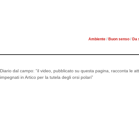
DIARIO DAL CAMPO WWF:
Ambiente
/
Buon senso
/
Da 
Diario dal campo: “il video, pubblicato su questa pagina, racconta le attiv
impegnati in Artico per la tutela degli orsi polari”