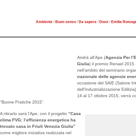
EFFICIENZA ENERGETICA 
IL
Ambiente
/
Buon senso
/
Da sapere
/
Dove
/
Emilia Romag
Andrà all’Ape (
Agenzia Per l’E
Giulia
) il premio Renael 2015
nell’ambito del seminario orga
nazionale delle agenzie ener
occasione del SAIE (Salone In
dell’Industrializzazione Edilizi
14 al 17 ottobre 2015, verrà co
“Buone Pratiche 2015”.
A ritirarlo sarà l’Ape, con il progetto
“Casa