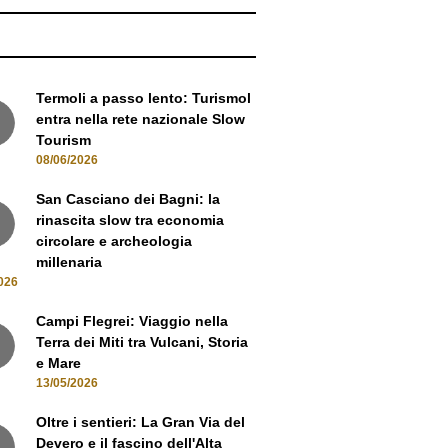
NEWS
Termoli a passo lento: Turismol
entra nella rete nazionale Slow
Tourism
08/06/2026
San Casciano dei Bagni: la
rinascita slow tra economia
circolare e archeologia
millenaria
026
Campi Flegrei: Viaggio nella
Terra dei Miti tra Vulcani, Storia
e Mare
13/05/2026
Oltre i sentieri: La Gran Via del
Devero e il fascino dell'Alta