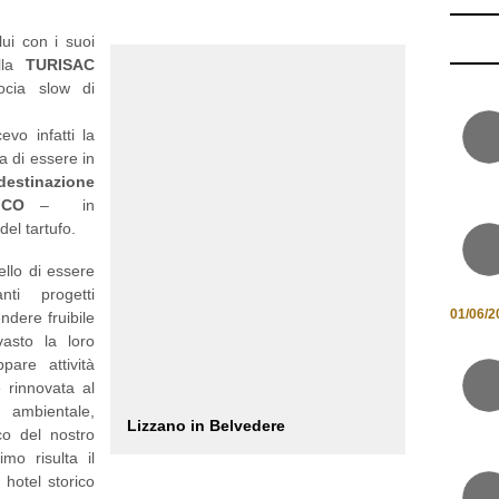
ui con i suoi
lla
TURISAC
ocia slow di
evo infatti la
a di essere in
destinazione
TICO
– in
del tartufo.
ello di essere
ti progetti
01/06/2
ndere fruibile
asto la loro
pare attività
e rinnovata al
 ambientale,
Lizzano in Belvedere
ico del nostro
imo risulta il
 hotel storico