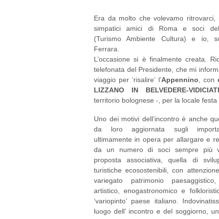
Era da molto che volevamo ritrovarci, l
simpatici amici di Roma e soci de
(Turismo Ambiente Cultura) e io, s
Ferrara.
L’occasione si è finalmente creata. Ric
telefonata del Presidente, che mi inform
viaggio per ‘risalire’ l’
Appennino
, con
LIZZANO IN BELVEDERE-VIDICIA
territorio bolognese -, per la locale festa 
Uno dei motivi dell’incontro è anche qu
da loro aggiornata sugli importan
ultimamente in opera per allargare e re
da un numero di soci sempre più v
proposta associativa, quella di svilup
turistiche ecosostenibili, con attenzion
variegato patrimonio paesaggistico,
artistico, enogastronomico e folklorist
‘variopinto’ paese italiano. Indovinatiss
luogo dell’ incontro e del soggiorno, un