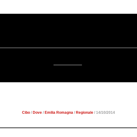
SOSTENIBILITÀ
DA SAPERE
EVENTI
ACCESSIBILITÀ
STRA SULL’APPENNINO GU
Cibo
/
Dove
/
Emilia Romagna
/
Regionale
/ 14/10/2014