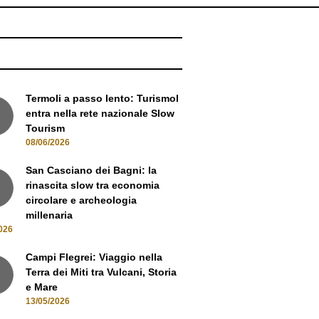
NEWS
Termoli a passo lento: Turismol
entra nella rete nazionale Slow
Tourism
08/06/2026
San Casciano dei Bagni: la
rinascita slow tra economia
circolare e archeologia
millenaria
026
Campi Flegrei: Viaggio nella
Terra dei Miti tra Vulcani, Storia
e Mare
13/05/2026
Oltre i sentieri: La Gran Via del
Devero e il fascino dell'Alta