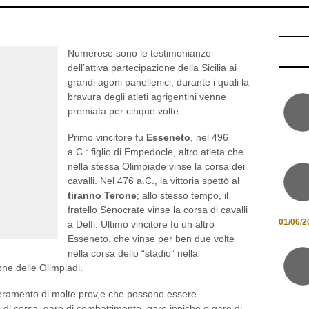
Numerose sono le testimonianze
dell’attiva partecipazione della Sicilia ai
grandi agoni panellenici, durante i quali la
bravura degli atleti agrigentini venne
premiata per cinque volte.
Primo vincitore fu
Esseneto
, nel 496
a.C.: figlio di Empedocle, altro atleta che
nella stessa Olimpiade vinse la corsa dei
cavalli. Nel 476 a.C., la vittoria spettò al
tiranno Terone
; allo stesso tempo, il
fratello Senocrate vinse la corsa di cavalli
01/06/2
a Delfi. Ultimo vincitore fu un altro
Esseneto, che vinse per ben due volte
nella corsa dello “stadio” nella
e delle Olimpiadi.
eramento di molte prov,e che possono essere
e di corsa, gare di combattimento, gare ippiche e gare di
sono numerevoli prove.