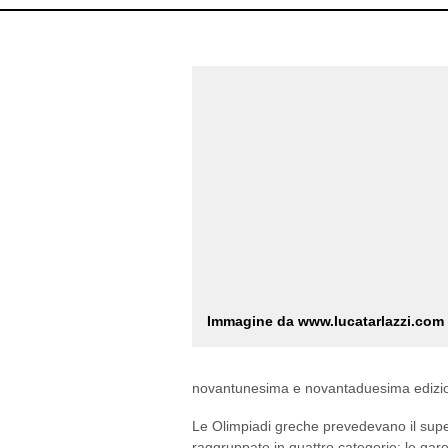
Immagine da www.lucatarlazzi.com
novantunesima e novantaduesima edizion
Le Olimpiadi greche prevedevano il sup
raggruppate in quattro categorie: le gar
fiato. All’interno di queste categorie vi 