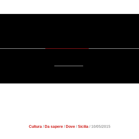
SOSTENIBILITÀ
DA SAPERE
EVENTI
ACCESSIBILITÀ
GRIGENTO NELLE OLIMPIAD
GRECIA
Cultura
/
Da sapere
/
Dove
/
Sicilia
/ 10/05/2015