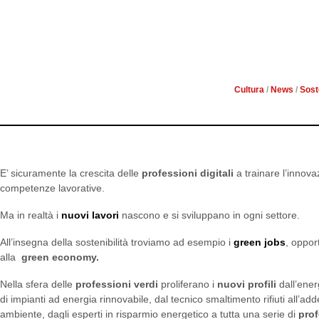
LE NUOVE PROFESSIONI
GREEN ECONOMY, 
Cultura
/
News
/
Soste
E’ sicuramente la crescita delle
professioni digitali
a trainare l’innova
competenze lavorative.
Ma in realtà i
nuovi lavori
nascono e si sviluppano in ogni settore.
All’insegna della sostenibilità troviamo ad esempio i
green jobs
, oppor
alla
green economy.
Nella sfera delle
professioni verdi
proliferano i
nuovi profili
dall’ene
di impianti ad energia rinnovabile, dal tecnico smaltimento rifiuti all’add
ambiente, dagli esperti in risparmio energetico a tutta una serie di
prof