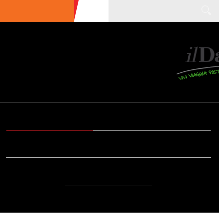
ULTIME NEWS
ECOTURISMO
CIBO
AREE INTERNE
SOSTENIBILITÀ
DA SAPERE
EVENTI
ACCESSIBILITÀ
REPORTAGE
VIDEO
DOVE
RADIO