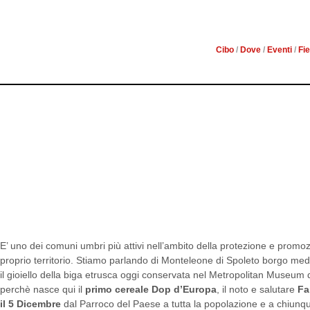
ECCELLENZE 
Cibo
/
Dove
/
Eventi
/
Fi
Nel contesto economico odierno, fare sistema e 
risulta una necessità di primaria importanza. Ne
Sindaco di Monteleone di Spoleto Marisa Angeli
E’ uno dei comuni umbri più attivi nell’ambito della protezione e promozi
proprio territorio. Stiamo parlando di Monteleone di Spoleto borgo med
il gioiello della biga etrusca oggi conservata nel Metropolitan Museu
perchè nasce qui il
primo cereale Dop d’Europa
, il noto e salutare
Fa
il 5 Dicembre
dal Parroco del Paese a tutta la popolazione e a chiunqu
Canonica di San Nicola.