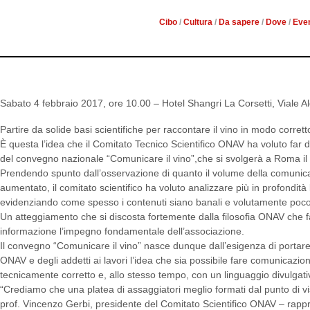
Cibo
/
Cultura
/
Da sapere
/
Dove
/
Even
Sabato 4 febbraio 2017, ore 10.00 – Hotel Shangri La Corsetti, Viale 
Partire da solide basi scientifiche per raccontare il vino in modo corretto
È questa l’idea che il Comitato Tecnico Scientifico ONAV ha voluto far 
del convegno nazionale “Comunicare il vino”,che si svolgerà a Roma il
Prendendo spunto dall’osservazione di quanto il volume della comunica
aumentato, il comitato scientifico ha voluto analizzare più in profondit
evidenziando come spesso i contenuti siano banali e volutamente poco s
Un atteggiamento che si discosta fortemente dalla filosofia ONAV che fa
informazione l’impegno fondamentale dell’associazione.
Il convegno “Comunicare il vino” nasce dunque dall’esigenza di portare 
ONAV e degli addetti ai lavori l’idea che sia possibile fare comunicazio
tecnicamente corretto e, allo stesso tempo, con un linguaggio divulgativ
“Crediamo che una platea di assaggiatori meglio formati dal punto di vist
prof. Vincenzo Gerbi, presidente del Comitato Scientifico ONAV – rapp