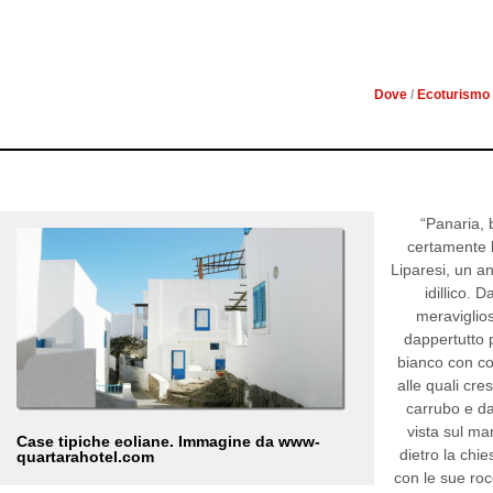
PANAREA: DO
Dove
/
Ecoturismo
“Panaria, 
certamente l
Liparesi, un 
idillico. 
meraviglio
dappertutto 
bianco con co
alle quali cre
carrubo e d
vista sul ma
Case tipiche eoliane. Immagine da www-
dietro la chie
quartarahotel.com
con le sue rocce