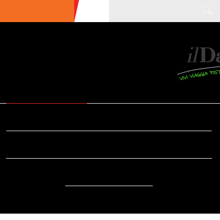
ULTIME NEWS
ECOTURISMO
CIBO
AREE INTERNE
SOSTENIBILITÀ
DA SAPERE
EVENTI
ACCESSIBILITÀ
REPORTAGE
VIDEO
DOVE
RADIO