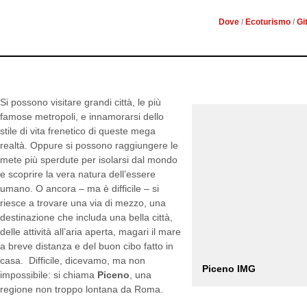
Dove
/
Ecoturismo
/
Gi
Si possono visitare grandi città, le più
famose metropoli, e innamorarsi dello
stile di vita frenetico di queste mega
realtà. Oppure si possono raggiungere le
mete più sperdute per isolarsi dal mondo
e scoprire la vera natura dell’essere
umano. O ancora – ma è difficile – si
riesce a trovare una via di mezzo, una
destinazione che includa una bella città,
delle attività all’aria aperta, magari il mare
a breve distanza e del buon cibo fatto in
casa. Difficile, dicevamo, ma non
Piceno IMG
impossibile: si chiama
Piceno
, una
regione non troppo lontana da Roma.