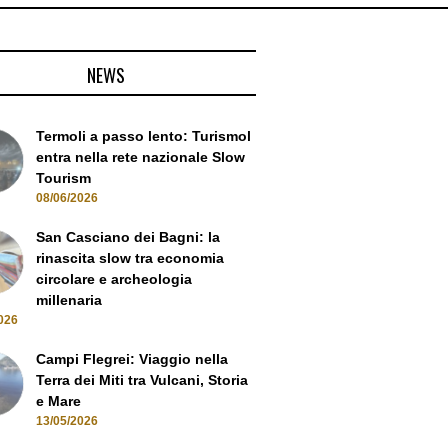
NEWS
Termoli a passo lento: Turismol
entra nella rete nazionale Slow
Tourism
08/06/2026
San Casciano dei Bagni: la
rinascita slow tra economia
circolare e archeologia
millenaria
026
Campi Flegrei: Viaggio nella
Terra dei Miti tra Vulcani, Storia
e Mare
13/05/2026