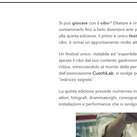
Si può
giocare
con il
cibo
? Dilatare e r
contaminarlo fino a farlo diventare art
alla quinta edizione, il primo e unico
fest
cibo, è ormai un appuntamento molto atte
Un festival unico, visitabile ed “esperibi
sposta il cibo dal suo contesto gastronomi
critica, intrecciandolo al mondo della p
dall’associazione
CuochiLab
, si svolge 
“indirizzo segreto”.
La quinta edizione prevede numerose novit
attori, fotografi, drammaturghi, coreograf
installazioni e performance che si svolg