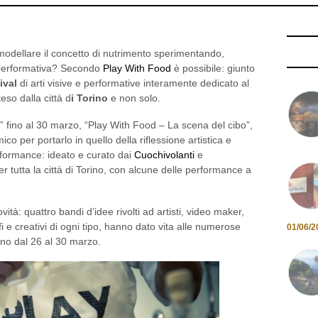
imodellare il concetto di nutrimento sperimentando,
e performativa? Secondo
Play With Food
è possibile: giunto
ival
di arti visive e performative interamente dedicato al
so dalla città d
i Torino
e non solo.
le” fino al 30 marzo, “Play With Food – La scena del cibo”,
co per portarlo in quello della riflessione artistica e
erformance: ideato e curato dai
Cuochivolanti
e
per tutta la città di Torino, con alcune delle performance a
à: quattro bandi d’idee rivolti ad artisti, video maker,
i e creativi di ogni tipo, hanno dato vita alle numerose
01/06/2
ono dal 26 al 30 marzo.