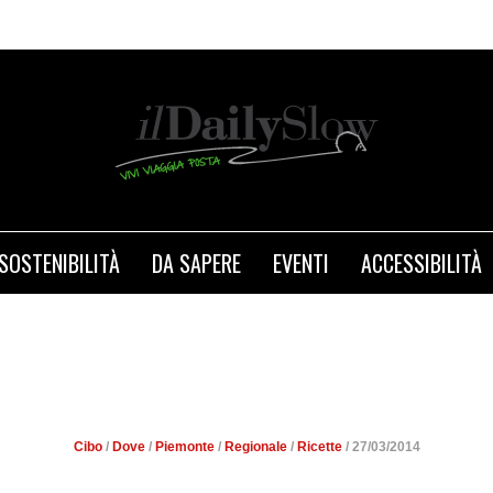
SOSTENIBILITÀ
DA SAPERE
EVENTI
ACCESSIBILITÀ
FOOD A TORINO: QUANDO IL
ARTE
Cibo
/
Dove
/
Piemonte
/
Regionale
/
Ricette
/ 27/03/2014