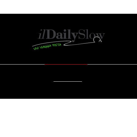
SOSTENIBILITÀ
DA SAPERE
EVENTI
ACCESSIBILITÀ
RSI DELLA CITTÀ: IL BOO
URBANI A ROMA
uon senso
/
Cibo
/
Da sapere
/
Di stagione
/
Dove
/
Lazio
/
News
/
Sano
/ 25/07/2