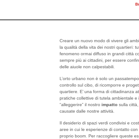
Creare un nuovo modo di vivere gli ambien
la qualità della vita dei nostri quartieri: 
fenomeno ormai diffuso in grandi città co
sempre più ai cittadini, per essere confi
delle aiuole non calpestabili.
L’orto urbano non è solo un passatempo
controllo sul cibo, di ricomporre e prog
quartiere. E’ una forma di cittadinanza 
pratiche collettive di tutela ambientale e 
“alleggerire” il nostro
impatto
sulla città
causate dalle nostre attività.
Il desiderio di spazi verdi condivisi e co
aree in cui le esperienze di contatto con
proprio boom. Per raccogliere queste e
che indaga
orti
e
giardini
ed iniziative d
metterne insieme esperienze e pratiche 