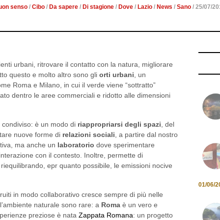
ti urbani, ritrovare il contatto con la natura, migliorare
tutto questo e molto altro sono gli
orti urbani
, un
me Roma e Milano, in cui il verde viene “sottratto”
nato dentro le aree commerciali e ridotto alle dimensioni
 condiviso: è un modo di
riappropriarsi degli spazi
, del
ettare nuove forme di
relazioni sociali
, a partire dal nostro
attiva, ma anche un
laboratorio
dove sperimentare
interazione con il contesto. Inoltre, permette di
, riequilibrando, epr quanto possibile, le emissioni nocive
01/06/2
struiti in modo collaborativo cresce sempre di più nelle
 l’ambiente naturale sono rare: a
Roma
è un vero e
sperienze preziose è nata
Zappata Romana
: un progetto
i
guerrilla gardening
condivise della Capitale, per
organizzative.