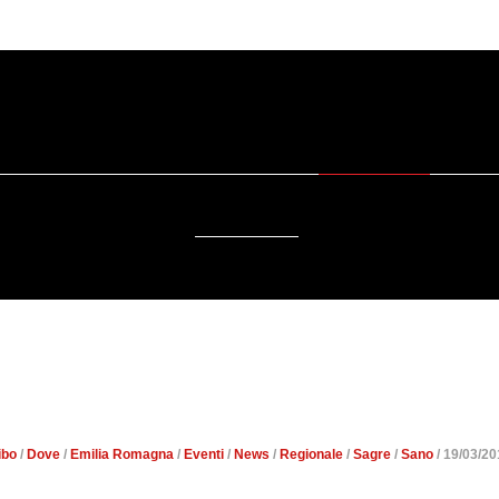
SOSTENIBILITÀ
DA SAPERE
EVENTI
ACCESSIBILITÀ
MARZOLINO E SALUMI STAG
ISTI DI BRISIGHELLA A 
ibo
/
Dove
/
Emilia Romagna
/
Eventi
/
News
/
Regionale
/
Sagre
/
Sano
/ 19/03/20