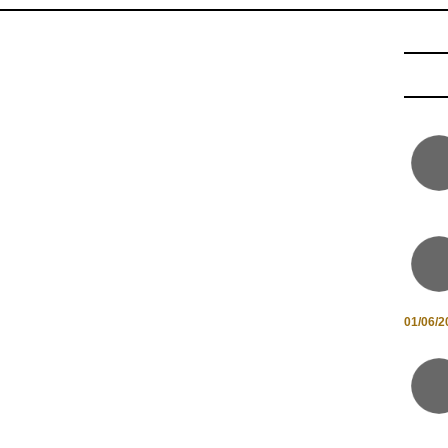
01/06/2
 gastronomico romagnolo
Lunedì 28 marzo
, giorno di