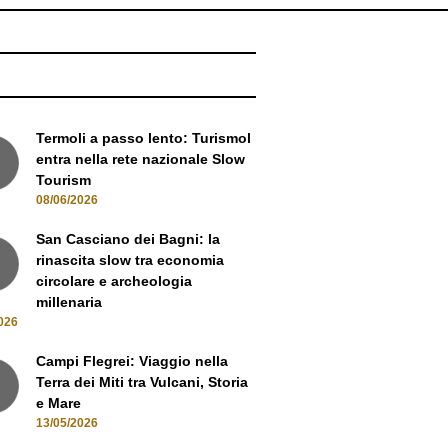
NEWS
Termoli a passo lento: Turismol
entra nella rete nazionale Slow
Tourism
08/06/2026
San Casciano dei Bagni: la
rinascita slow tra economia
circolare e archeologia
millenaria
026
Campi Flegrei: Viaggio nella
Terra dei Miti tra Vulcani, Storia
e Mare
13/05/2026
Oltre i sentieri: La Gran Via del
Devero e il fascino dell'Alta