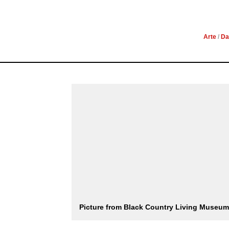
M
Arte
/
Da
Picture from Black Country Living Museum