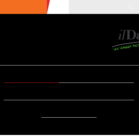
ULTIME NEWS
ECOTURISMO
CIBO
AREE INTERNE
SOSTENIBILITÀ
DA SAPERE
EVENTI
ACCESSIBILITÀ
REPORTAGE
VIDEO
DOVE
RADIO