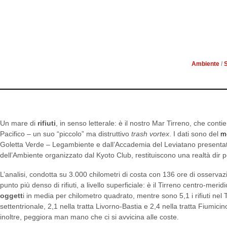
UN TRASH VORTEX DI P
L’ALLARME D
Ambiente
/
S
Un mare di
rifiuti
, in senso letterale: è il nostro Mar Tirreno, che con
Pacifico – un suo “piccolo” ma distruttivo
trash vortex
. I dati sono del
m
Goletta Verde – Legambiente e dall’Accademia del Leviatano presentati 
dell’Ambiente organizzato dal Kyoto Club, restituiscono una realtà dir 
L’analisi, condotta su 3.000 chilometri di costa con 136 ore di osservazi
punto più denso di rifiuti, a livello superficiale: è il Tirreno centro-meri
oggett
i in media per chilometro quadrato, mentre sono 5,1 i rifiuti nel 
settentrionale, 2,1 nella tratta Livorno-Bastia e 2,4 nella tratta Fiumici
inoltre, peggiora man mano che ci si avvicina alle coste.