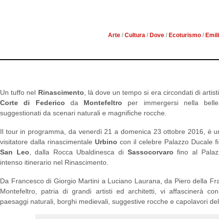
UN TUFFO NEL RINA
FEDERICO D
Arte
/
Cultura
/
Dove
/
Ecoturismo
/
Emil
Un tuffo nel
Rinascimento
, là dove un tempo si era circondati di artisti
Corte di Federico
da
Montefeltro
per immergersi nella belle
suggestionati da scenari naturali e magnifiche rocche.
Il tour in programma, da venerdì 21 a domenica 23 ottobre 2016, è un
visitatore dalla rinascimentale
Urbino
con il celebre Palazzo Ducale fi
San Leo
, dalla Rocca Ubaldinesca di
Sassocorvaro
fino al Pala
intenso itinerario nel Rinascimento.
Da Francesco di Giorgio Martini a Luciano Laurana, da Piero della Fra
Montefeltro, patria di grandi artisti ed architetti, vi affascinerà co