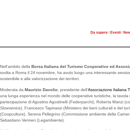
L’AUTENTICITÀ: IL TURI
Da sapere
/
Eventi
/
Ne
Nell’ambito della
Borsa Italiana del Turismo Cooperativo ed Associ
svolta a Roma il 24 novembre, ha avuto luogo una interessante sessio
sostenibile e alla valorizzazione dei territori.
Moderata da
Maurizio Davolio
, presidente dell’
Associazione Italiana
una lunga esperienza nel mondo delle cooperative turistiche, la tavola 
partecipazione di Agostino Agostinelli (Federparchi), Roberta Manzi (c
Slowvenice
), Francesco Tapinassi (Ministero dei beni culturali e del t
(Coopculture), Serena Pellegrino (Commissione ambiente della Camera
Sebastiano Venneri (Legambiente).
Nell’introdurre i lavori, Davolio ha suggerito che il modo migliore per va
paesaggistica, culturale, artistica dei nostri territori è puntare sulla loro