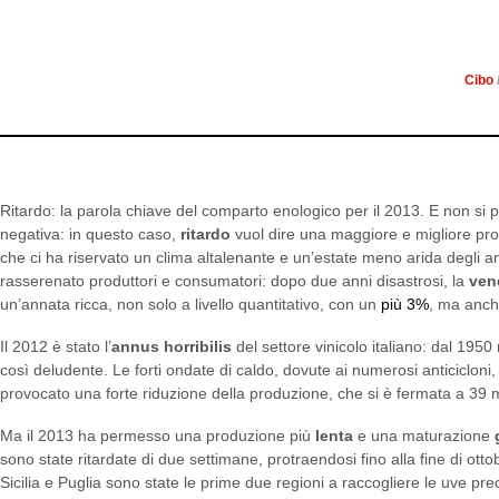
VENDEMMIA 2013: L’AN
VINO 
Cibo
Ritardo: la parola chiave del comparto enologico per il 2013. E non si 
negativa: in questo caso,
ritardo
vuol dire una maggiore e migliore pro
che ci ha riservato un clima altalenante e un’estate meno arida degli a
rasserenato produttori e consumatori: dopo due anni disastrosi, la
ven
un’annata ricca, non solo a livello quantitativo, con un
più 3%
, ma anche
Il 2012 è stato l’
annus horribilis
del settore vinicolo italiano: dal 195
così deludente. Le forti ondate di caldo, dovute ai numerosi anticicloni, 
provocato una forte riduzione della produzione, che si è fermata a 39 mili
Ma il 2013 ha permesso una produzione più
lenta
e una maturazione