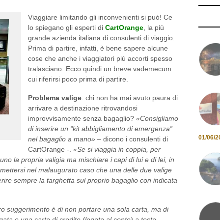
Viaggiare limitando gli inconvenienti si può! Ce
lo spiegano gli esperti di
CartOrange
, la più
grande azienda italiana di consulenti di viaggio.
Prima di partire, infatti, è bene sapere alcune
cose che anche i viaggiatori più accorti spesso
tralasciano. Ecco quindi un breve vademecum
cui riferirsi poco prima di partire.
Problema valige
: chi non ha mai avuto paura di
arrivare a destinazione ritrovandosi
improvvisamente senza bagaglio?
«Consigliamo
di inserire un “kit abbigliamento di emergenza”
01/06/2
nel bagaglio a mano»
– dicono i consulenti di
CartOrange -.
«Se si viaggia in coppia, per
 la propria valigia ma mischiare i capi di lui e di lei, in
ttersi nel malaugurato caso che una delle due valige
serire sempre la targhetta sul proprio bagaglio con indicata
tro suggerimento è di non portare una sola carta, ma di
ta e una carta di credito (legata al conto) a testa.