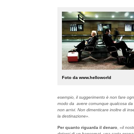
Foto da www.helloworld
esempio, il suggerimento è non fare ognuno
modo da avere comunque qualcosa da me
non arrivi. Non dimenticare inoltre di in
la destinazione»
.
Per quanto riguarda il denaro
,
«il nos
dotarsi di un bancomat, una carta prepaga