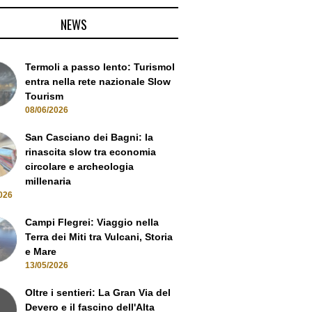
NEWS
Termoli a passo lento: Turismol
entra nella rete nazionale Slow
Tourism
08/06/2026
San Casciano dei Bagni: la
rinascita slow tra economia
circolare e archeologia
millenaria
026
Campi Flegrei: Viaggio nella
Terra dei Miti tra Vulcani, Storia
e Mare
13/05/2026
Oltre i sentieri: La Gran Via del
Devero e il fascino dell'Alta