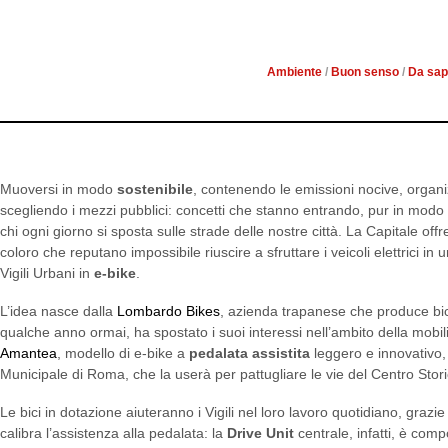
BIKE 
Ambiente
/
Buon senso
/
Da sap
Muoversi in modo
sostenibile
, contenendo le emissioni nocive, organ
scegliendo i mezzi pubblici: concetti che stanno entrando, pur in modo 
chi ogni giorno si sposta sulle strade delle nostre città. La Capitale o
coloro che reputano impossibile riuscire a sfruttare i veicoli elettrici in 
Vigili Urbani in
e-bike
.
L’idea nasce dalla
Lombardo Bikes
, azienda trapanese che produce bic
qualche anno ormai, ha spostato i suoi interessi nell’ambito della mobil
Amantea
, modello di e-bike a
pedalata assistita
leggero e innovativo, 
Municipale di Roma, che la userà per pattugliare le vie del Centro Stori
Le bici in dotazione aiuteranno i Vigili nel loro lavoro quotidiano, grazi
calibra l’assistenza alla pedalata: la
Drive Unit
centrale, infatti, è com