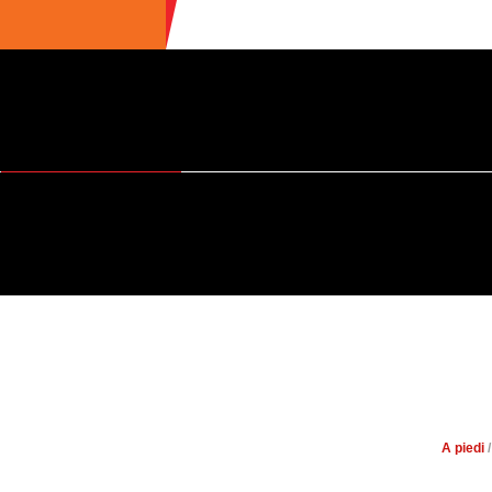
ULTIME NEWS
ECOTURISMO
CIBO
AREE INTERNE
AL CONFINE 
A piedi