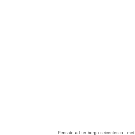
Pensate ad un borgo seicentesco…mettete
contorno, una location incantevole, un’a
al confine tra due regioni: Umbria e Tos
colline coltivate, casali, ville e cast