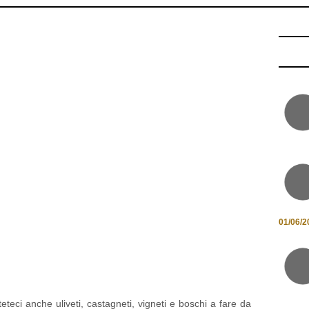
01/06/2
ci anche uliveti, castagneti, vigneti e boschi a fare da
tmosfera affascinante. Eccoci nell’
Alta Valle del Tevere
,
cana, un territorio caratterizzato da ampie pianure, dolci
elli. Una natura incontaminata, un paesaggio dove uomo e