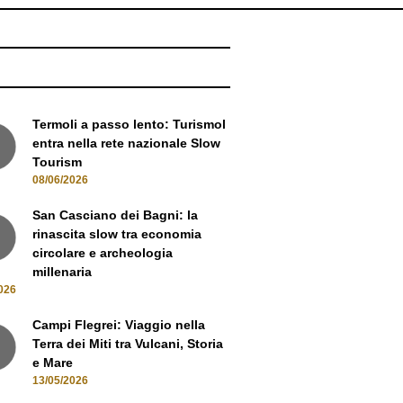
NEWS
Termoli a passo lento: Turismol
entra nella rete nazionale Slow
Tourism
08/06/2026
San Casciano dei Bagni: la
rinascita slow tra economia
circolare e archeologia
millenaria
026
Campi Flegrei: Viaggio nella
Terra dei Miti tra Vulcani, Storia
e Mare
13/05/2026
Oltre i sentieri: La Gran Via del
Devero e il fascino dell'Alta