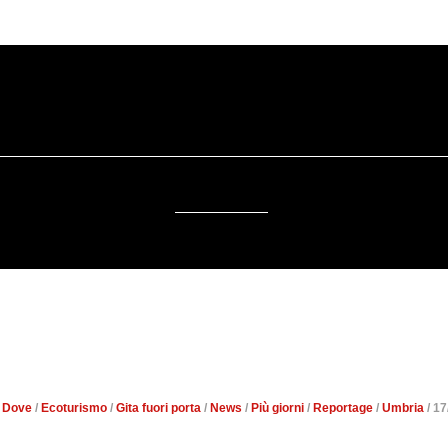
SOSTENIBILITÀ
DA SAPERE
EVENTI
ACCESSIBILITÀ
TRA DUE REGIONI, DOVE U
CONVIVONO IN SIMBIOSI
/
Dove
/
Ecoturismo
/
Gita fuori porta
/
News
/
Più giorni
/
Reportage
/
Umbria
/ 17