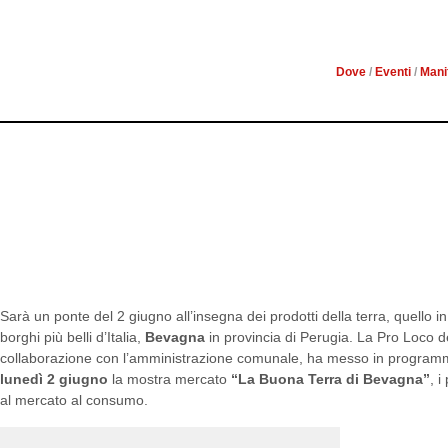
T
Dove
/
Eventi
/
Mani
All’interno della manifestazione ricca di
alla presentazione della Rete Nazionale
Rurali ad opera dell’Associazione Svil
Sarà un ponte del 2 giugno all’insegna dei prodotti della terra, quello 
borghi più belli d’Italia,
Bevagna
in provincia di Perugia. La Pro Loco de
collaborazione con l’amministrazione comunale, ha messo in progra
lunedì 2 giugno
la mostra mercato
“La Buona Terra di Bevagna”
, i
al mercato al consumo.