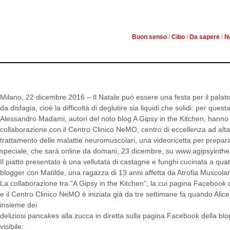
DI
Buon senso
/
Cibo
/
Da sapere
/
N
Milano, 22 dicembre 2016 – Il Natale può essere una festa per il palato
da disfagia, cioè la difficoltà di deglutire sia liquidi che solidi: per quest
Alessandro Madami, autori del noto blog A Gipsy in the Kitchen, hanno 
collaborazione con il Centro Clinico NeMO, centro di eccellenza ad alta 
trattamento delle malattie neuromuscolari, una videoricetta per prepara
speciale, che sarà online da domani, 23 dicembre, su www.agipsyinthe
Il piatto presentato è una vellutata di castagne e funghi cucinata a qua
blogger con Matilde, una ragazza di 13 anni affetta da Atrofia Muscola
La collaborazione tra “A Gipsy in the Kitchen”, la cui pagina Facebook c
e il Centro Clinico NeMO è iniziata già da tre settimane fa quando Ali
insieme dei
deliziosi pancakes alla zucca in diretta sulla pagina Facebook della blo
visibile: