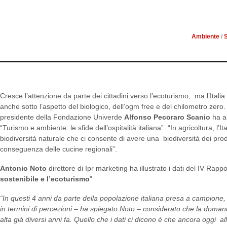
RAPPORTO SUL T
Ambiente
/
S
Cresce l’attenzione da parte dei cittadini verso l’ecoturismo, ma l’Ital
anche sotto l’aspetto del biologico, dell’ogm free e del chilometro zero.
presidente della Fondazione Univerde
Alfonso Pecoraro Scanio
ha ap
“Turismo e ambiente: le sfide dell’ospitalità italiana”. “In agricoltura, l’Ita
biodiversità naturale che ci consente di avere una biodiversità dei prodo
conseguenza delle cucine regionali”.
Antonio Noto
direttore di Ipr marketing ha illustrato i dati del IV Rappo
sostenibile e l’ecoturismo
”
“In questi 4 anni da parte della popolazione italiana presa a campione
in termini di percezioni – ha spiegato Noto – considerato che la doman
alta già diversi anni fa. Quello che i dati ci dicono è che ancora oggi