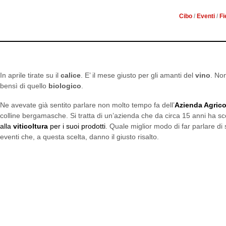
APRILE, CON 
Cibo
/
Eventi
/
Fi
In aprile tirate su il
calice
. E’ il mese giusto per gli amanti del
vino
. No
bensì di quello
biologico
.
Ne avevate già sentito parlare non molto tempo fa dell’
Azienda Agrico
colline bergamasche. Si tratta di un’azienda che da circa 15 anni ha s
alla
viticoltura
per i suoi prodotti
. Quale miglior modo di far parlare di
eventi che, a questa scelta, danno il giusto risalto.