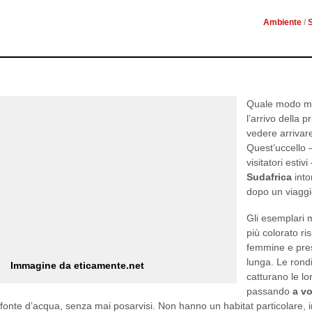
Ambiente
/
S
Quale modo mig
l’arrivo della 
vedere arrivare
Quest’uccello –
visitatori esti
Sudafrica
into
dopo un viaggi
Gli esemplari
più colorato ri
femmine e pre
lunga. Le rondi
Immagine da eticamente.net
catturano le l
passando
a vo
fonte d’acqua, senza mai posarvisi. Non hanno un habitat particolare, i