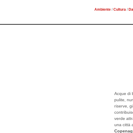
Ambiente
/
Cultura
/
Da
È una tra le città più ecologiche al mondo. Co
Capitale Verde d’Europa per il 2014, è da semp
in fatto di ambiente ed eco-sostenibilità.
Acque di 
pulite, nu
riserve, g
contribuis
verde attr
una città
Copenag
parte dei 
raggiunge