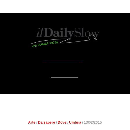
OSTENIBILITÀ
DA SAPERE
EVENTI
ACCE
RADIO
DEL CLITUNNO: EDEN IN
Arte
/
Da sapere
/
Dove
/
Umbria
/ 13/02/2015