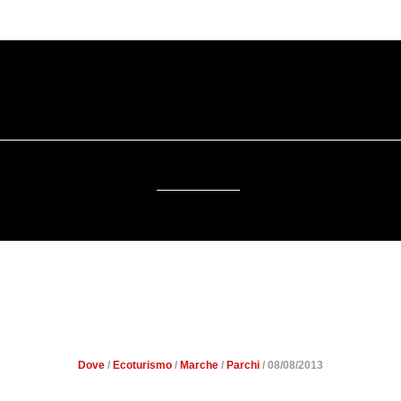
OSTENIBILITÀ
DA SAPERE
EVENTI
ACCE
RADIO
: LA MERAVIGLIA NASCO
VISCERE DELLA TERRA