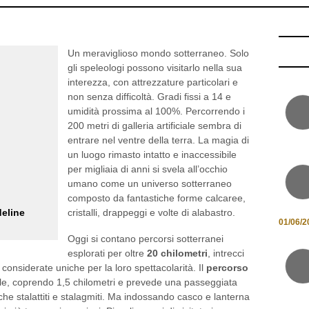
Dove
/
Ecoturismo
/
Marche
/
Parchi
/ 08/08/2013
Un meraviglioso mondo sotterraneo. Solo
gli speleologi possono visitarlo nella sua
interezza, con attrezzature particolari e
non senza difficoltà. Gradi fissi a 14 e
umidità prossima al 100%. Percorrendo i
200 metri di galleria artificiale sembra di
entrare nel ventre della terra. La magia di
un luogo rimasto intatto e inaccessibile
per migliaia di anni si svela all’occhio
umano come un universo sotterraneo
composto da fantastiche forme calcaree,
deline
cristalli, drappeggi e volte di alabastro.
01/06/2
Oggi si contano percorsi sotterranei
esplorati per oltre
20 chilometri
, intrecci
 considerate uniche per la loro spettacolarità. Il
percorso