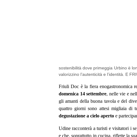
sostenibilità dove primeggia Urbino è lon
valorizzino l’autenticità e l’identità. E 
Friuli Doc
è la fiera enogastronomica r
domenica 14 settembre
, nelle vie e nel
gli amanti della buona tavola e del dive
quattro giorni sono attesi migliaia di tu
degustazione a cielo aperto
e partecipa
Udine racconterà a turisti e visitatori i s
e che, soprattutto in cucina, riflette la s
piatti e prodotti tipici, vini e birre art
tutto il Friuli Venezia Giulia. Non man