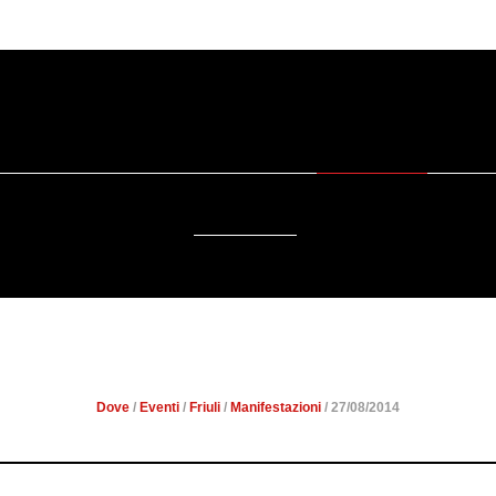
SOSTENIBILITÀ
DA SAPERE
EVENTI
ACCESSIBILITÀ
TTÀ VIRTUOSA: ARRIVA 
Dove
/
Eventi
/
Friuli
/
Manifestazioni
/ 27/08/2014
Negli ultimi tempi si sente