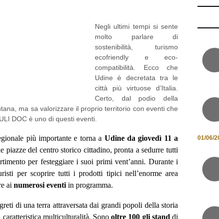
molto parlare di
sostenibilità, turismo
ecofriendly e eco-
compatibilità. Ecco che
Udine è decretata tra le
città più virtuose d’Italia.
Certo, dal podio della
tana, ma sa valorizzare il proprio territorio con eventi che
FRIULI DOC è uno di questi eventi.
egionale più importante e torna a
Udine da giovedì 11 a
01/06/2
le piazze del centro storico cittadino, pronta a sedurre tutti
rtimento per festeggiare i suoi primi vent’anni.
Durante i
risti per scoprire tutti i prodotti tipici nell’enorme area
re ai
numerosi eventi
in programma.
egreti di una terra attraversata dai grandi popoli della storia
ua caratteristica multiculturalità. Sono
oltre 100 gli stand
di
igianali, molti proposti da consorzi e pro loco provenienti da
cheranno le
attività gastronomiche
: degustazioni guidate,