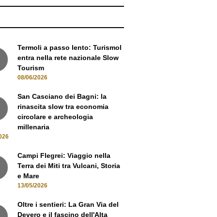
Termoli a passo lento: Turismol
entra nella rete nazionale Slow
Tourism
08/06/2026
San Casciano dei Bagni: la
rinascita slow tra economia
circolare e archeologia
millenaria
026
Campi Flegrei: Viaggio nella
Terra dei Miti tra Vulcani, Storia
e Mare
13/05/2026
Oltre i sentieri: La Gran Via del
Devero e il fascino dell'Alta
Ossola
05/05/2026