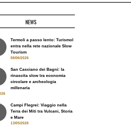
NEWS
Termoli a passo lento: Turismol
entra nella rete nazionale Slow
Tourism
08/06/2026
San Casciano dei Bagni: la
rinascita slow tra economia
circolare e archeologia
millenaria
026
Campi Flegrei: Viaggio nella
Terra dei Miti tra Vulcani, Storia
e Mare
13/05/2026