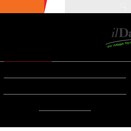
ULTIME NEWS
ECOTURISMO
CIBO
AREE INTERNE
SOSTENIBILITÀ
DA SAPERE
EVENTI
ACCESSIBILITÀ
REPORTAGE
VIDEO
DOVE
RADIO