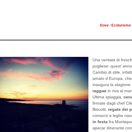
IL GARGANO NEL S
Dove
/
Ecoturismo
Una ventata di fresch
pugliese: quest’ anno
Cambio di stile, infatt
amato d Europa, che s
inaugura la stagione 
raggae
in riva al ma
Ultima spiaggia,
cene
firmate dagli chef Ci
Biscotti,
regate dei 
consorzi e leghe naval
in festa
fra Montepuc
apecar itinerante con