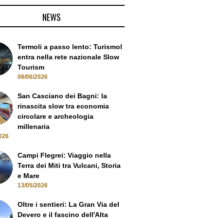
NEWS
Termoli a passo lento: Turismol
entra nella rete nazionale Slow
Tourism
08/06/2026
San Casciano dei Bagni: la
rinascita slow tra economia
circolare e archeologia
millenaria
026
Campi Flegrei: Viaggio nella
Terra dei Miti tra Vulcani, Storia
e Mare
13/05/2026
Oltre i sentieri: La Gran Via del
Devero e il fascino dell'Alta