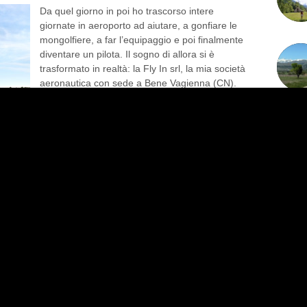
Da quel giorno in poi ho trascorso intere
giornate in aeroporto ad aiutare, a gonfiare le
mongolfiere, a far l’equipaggio e poi finalmente
diventare un pilota. Il sogno di allora si è
trasformato in realtà: la Fly In srl, la mia società
aeronautica con sede a Bene Vagienna (CN).
Negli anni è cresciuta ed è stata la prima
My Pro
 da Enac
22/07/2
re. Oggi
telli
 In
igibili
zione
geri.
er la
llone.