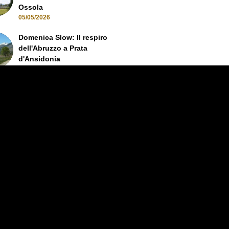
Ossola
05/05/2026
Domenica Slow: Il respiro
dell'Abruzzo a Prata
d'Ansidonia
28/04/2026
vence: uno Slow Tour ad Arles
022
Slow Tourism, partner
strategico per la formazione
turistico-territoriale
06/07/2021
Il turismo riparte slow, ovunque
14/06/2021
SPOLETO NORCIA TRAIL-
EXPERIENCE 2021