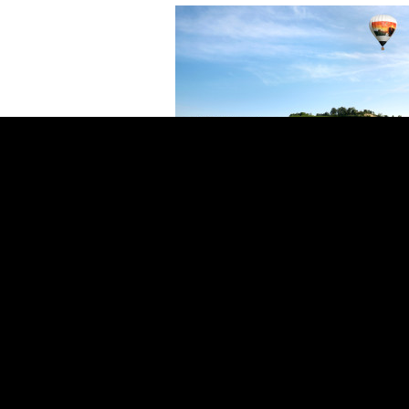
azienda aerostatica italiana ad ottenere
le certificazioni e le abilitazioni ad opera
possiede basi a Casale Monferrato e ad
Annonay in Francia, il paese natio del fra
Montgolfier. Le attività principali della Fly
sono: la gestione tecnica ed il rinnovo
dell’aeronavigabilità per mongolfiere e dir
ad aria calda; la manutenzione e ripara
completa; il trasporto pubblico di passeg
Insieme alla North West facciamo corsi p
licenza di pilota privato e istruttore di pa