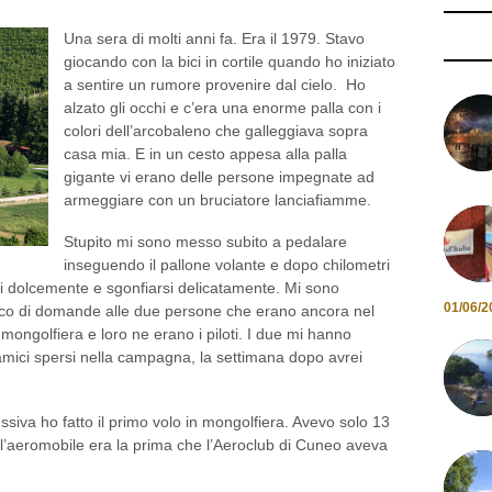
Una sera di molti anni fa. Era il 1979. Stavo
giocando con la bici in cortile quando ho iniziato
a sentire un rumore provenire dal cielo. Ho
alzato gli occhi e c’era una enorme palla con i
colori dell’arcobaleno che galleggiava sopra
casa mia. E in un cesto appesa alla palla
gigante vi erano delle persone impegnate ad
armeggiare con un bruciatore lanciafiamme.
Stupito mi sono messo subito a pedalare
inseguendo il pallone volante e dopo chilometri
rsi dolcemente e sgonfiarsi delicatamente. Mi sono
01/06/2
cco di domande alle due persone che erano ancora nel
 mongolfiera e loro ne erano i piloti. I due mi hanno
amici spersi nella campagna, la settimana dopo avrei
iva ho fatto il primo volo in mongolfiera. Avevo solo 13
 l’aeromobile era la prima che l’Aeroclub di Cuneo aveva