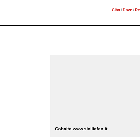
Cibo
/
Dove
/
Re
Cobaita www.siciliafan.it