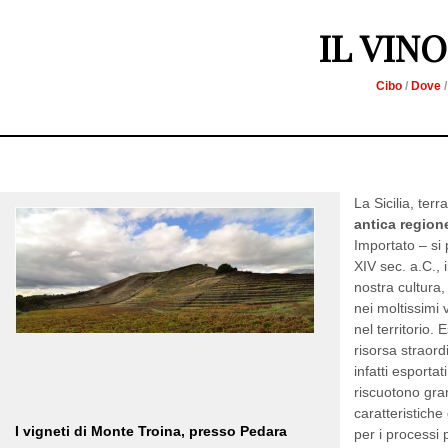
IL VIN
Cibo
/
Dove
La Sicilia, ter
antica regione
Importato – si
XIV sec. a.C., 
nostra cultura,
nei moltissimi 
nel territorio.
risorsa straordi
infatti esportat
riscuotono gra
caratteristiche 
I vigneti di Monte Troina, presso Pedara
per i processi p