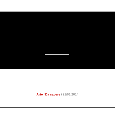
SOSTENIBILITÀ
DA SAPERE
EVENTI
ACCESSIBILITÀ
A CATTEDRALE DI SALISBU
Arte
/
Da sapere
/ 21/01/2014