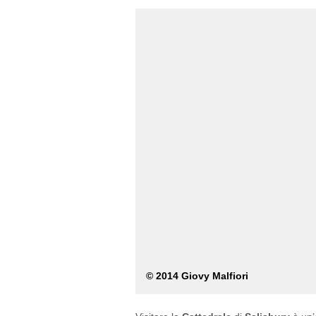
© 2014 Giovy Malfiori
Visitare la
Cattedrale
di
Salisbury
è un’
solo una delle chiese più importanti e 
particolarmente colpita e, mentre osserv