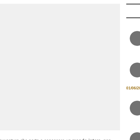
01/06/2
avventura che porta a conoscere un
mondo intero
, non
antiche del Regno Unito. Io personalmente ne sono rimasta
avo “the Spire”, ovvero la
guglia
, a poca distanza già in