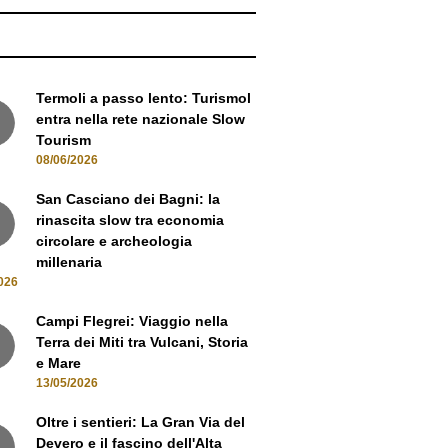
Termoli a passo lento: Turismol
entra nella rete nazionale Slow
Tourism
08/06/2026
San Casciano dei Bagni: la
rinascita slow tra economia
circolare e archeologia
millenaria
026
Campi Flegrei: Viaggio nella
Terra dei Miti tra Vulcani, Storia
e Mare
13/05/2026
Oltre i sentieri: La Gran Via del
Devero e il fascino dell'Alta
Ossola
05/05/2026