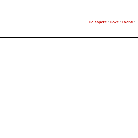
CO
Da sapere
/
Dove
/
Eventi
/
L