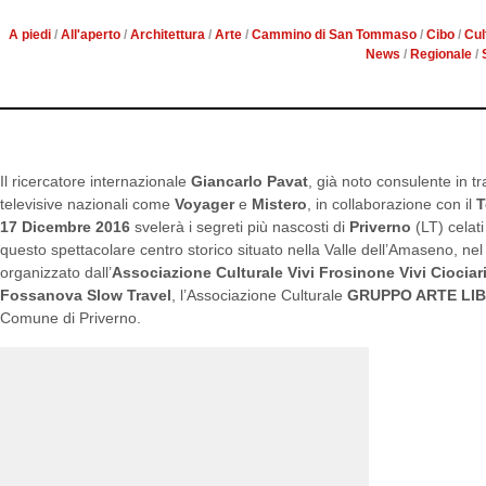
A piedi
/
All'aperto
/
Architettura
/
Arte
/
Cammino di San Tommaso
/
Cibo
/
Cul
News
/
Regionale
/
Il ricercatore internazionale
Giancarlo Pavat
, già noto consulente in t
televisive nazionali come
Voyager
e
Mistero
, in collaborazione con il
T
17 Dicembre 2016
svelerà i segreti più nascosti di
Priverno
(LT) celati
questo spettacolare centro storico situato nella Valle dell’Amaseno, ne
organizzato dall’
Associazione Culturale Vivi Frosinone Vivi Ciociar
Fossanova Slow Travel
, l’Associazione Culturale
GRUPPO ARTE LI
Comune di Priverno.