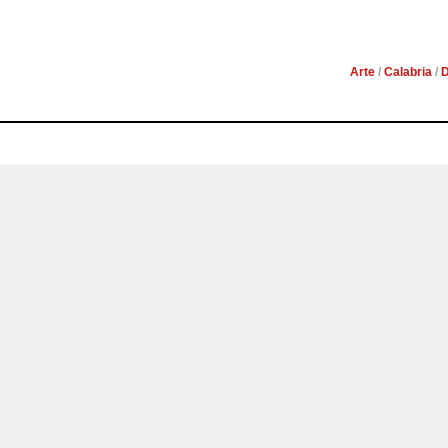
Arte
/
Calabria
/
D