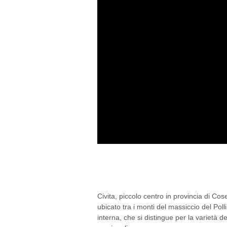
OPERE D’ARTE VICINE
CIVITA (CS)
Civita, piccolo centro in provincia di C
ubicato tra i monti del massiccio del Poll
interna, che si distingue per la varietà dei