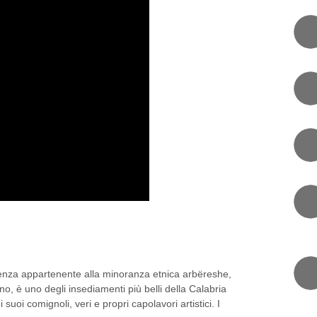
 AL CIELO: I COMIGNOLI DI
osenza appartenente alla minoranza etnica arbëreshe,
ino, è uno degli insediamenti più belli della Calabria
 suoi comignoli, veri e propri capolavori artistici. I