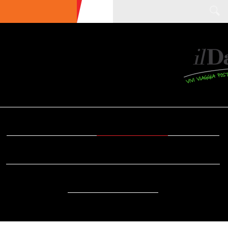
ULTIME NEWS
ECOTURISMO
CIBO
AREE INTERNE
SOSTENIBILITÀ
DA SAPERE
EVENTI
ACCESSIBILITÀ
REPORTAGE
VIDEO
DOVE
RADIO