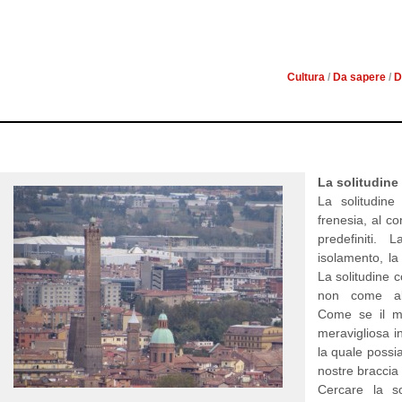
10 COSE DA FAR
Cultura
/
Da sapere
/
D
La solitudine
La solitudine
frenesia, al co
predefiniti.
isolamento, la 
La solitudine 
non come all
Come se il m
meravigliosa i
la quale possi
nostre braccia
Cercare la s