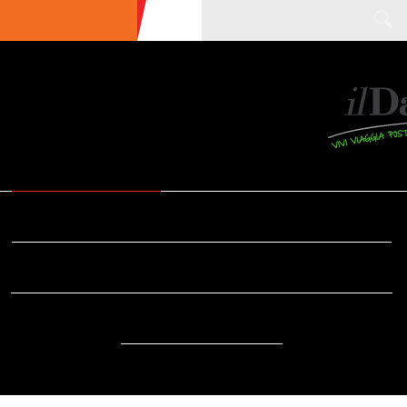
ULTIME NEWS
ECOTURISMO
CIBO
AREE INTERNE
SOSTENIBILITÀ
DA SAPERE
EVENTI
ACCESSIBILITÀ
REPORTAGE
VIDEO
DOVE
RADIO