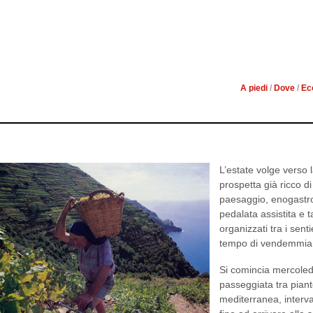
PASSEGGIANDO ALLE C
VEN
A piedi
/
Dove
/
Ec
L’estate volge verso 
prospetta già ricco d
paesaggio, enogastron
pedalata assistita e 
organizzati tra i sent
tempo di vendemmia
Si comincia mercoled
passeggiata tra piant
mediterranea, interva