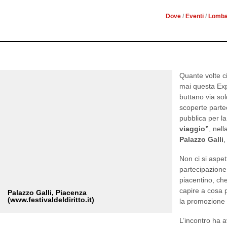
PIACENZA È
Dove
/
Eventi
/
Lomba
Quante volte c
mai questa Exp
buttano via sol
scoperte parte
pubblica per l
viaggio”
, nell
Palazzo Galli
,
Non ci si aspe
partecipazione
piacentino, che
capire a cosa 
Palazzo Galli, Piacenza
(www.festivaldeldiritto.it)